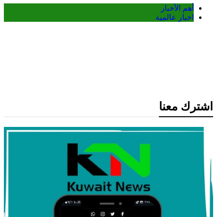
أهم الأخبار
اخبار عالمية
عاجل: الديمقراطيون يخططون لتحقيقات
موسعة ضد ترامب والشركات المرتبطة به
حال استعادة أغلبية مجلس النواب
اشترك معنا