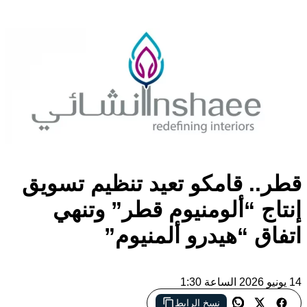
قطر.. قامكو تعيد تنظيم تسويق
إنتاج “ألومنيوم قطر” وتنهي
اتفاق “هيدرو ألمنيوم”
14 يونيو 2026 الساعة 1:30
نسخ الرابط