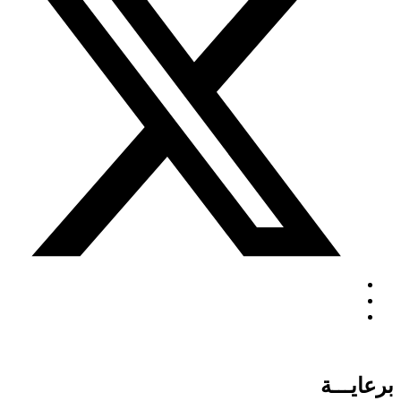
برعايـــة