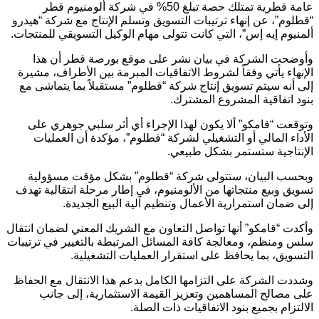
عامة قطرية تمتلك حصة تبلغ 50% في شركة ألومنيوم قطر
“قطلوم”، عن إنهاء ترتيبات التسويق وتسلم الإنتاج مع شركة “هيدرو
ألمنيوم إيه إس”، التي كانت تتولى مهام الوكيل التسويقي للمنتجات.
وأوضحت الشركة في بيان نشر على موقع بورصة قطر أن هذا
الإنهاء يأتي وفقاً لشروط الاتفاقيات المبرمة بين الأطراف، مشيرة
إلى أنه سيتم تسويق إنتاج شركة “قطلوم” مستقبلاً بما يتماشى مع
بنود اتفاقية المشروع المشترك.
وتوقعت “قامكو” ألا يكون لهذا الإجراء أي أثر سلبي جوهري على
الأداء المالي أو التشغيلي لشركة “قطلوم”، مؤكدة أن العمليات
الإنتاجية ستستمر بشكل طبيعي.
وبحسب البيان، ستتولى شركة “قطلوم” بشكل مؤقت مسؤولية
تسويق وبيع منتجاتها من الألومنيوم، في إطار مرحلة انتقالية تهدف
إلى ضمان استمرارية الأعمال وتنظيم آلية البيع الجديدة.
وأكدت “قامكو” أنها تواصل التعاون مع الشريك المعني لضمان انتقال
سلس ومنظم، ومعالجة كافة المسائل المرتبطة بالتغيير في ترتيبات
التسويق، بما يحافظ على استقرار العمليات التشغيلية.
وشددت الشركة على التزامها الكامل بدعم هذا الانتقال مع الحفاظ
على مصالح المساهمين وتعزيز القيمة الاستثمارية، إلى جانب
الالتزام بجميع بنود الاتفاقيات ذات الصلة.