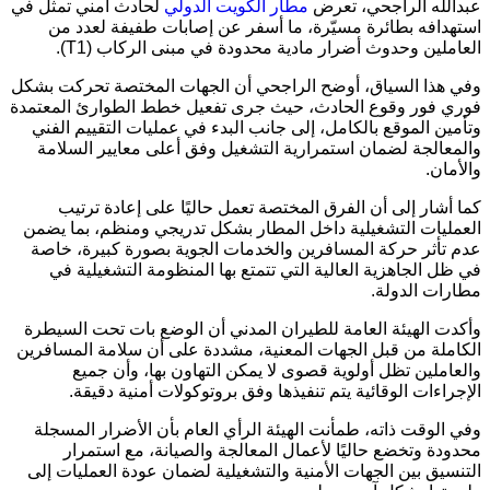
له الراجحي، تعرض
مطار الكويت الدولي
لحادث أمني تمثل في
افه بطائرة مسيّرة، ما أسفر عن إصابات طفيفة لعدد من
لين وحدوث أضرار مادية محدودة في مبنى الركاب (T1).
ذا السياق، أوضح الراجحي أن الجهات المختصة تحركت بشكل
فور وقوع الحادث، حيث جرى تفعيل خطط الطوارئ المعتمدة
ن الموقع بالكامل، إلى جانب البدء في عمليات التقييم الفني
الجة لضمان استمرارية التشغيل وفق أعلى معايير السلامة
ن.
شار إلى أن الفرق المختصة تعمل حاليًا على إعادة ترتيب
يات التشغيلية داخل المطار بشكل تدريجي ومنظم، بما يضمن
أثر حركة المسافرين والخدمات الجوية بصورة كبيرة، خاصة
 الجاهزية العالية التي تتمتع بها المنظومة التشغيلية في
ت الدولة.
 الهيئة العامة للطيران المدني أن الوضع بات تحت السيطرة
لة من قبل الجهات المعنية، مشددة على أن سلامة المسافرين
ملين تظل أولوية قصوى لا يمكن التهاون بها، وأن جميع
اءات الوقائية يتم تنفيذها وفق بروتوكولات أمنية دقيقة.
لوقت ذاته، طمأنت الهيئة الرأي العام بأن الأضرار المسجلة
ة وتخضع حاليًا لأعمال المعالجة والصيانة، مع استمرار
يق بين الجهات الأمنية والتشغيلية لضمان عودة العمليات إلى