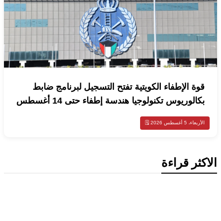
وة الإطفاء الكويتية تفتح التسجيل لبرنامج ضابط
الوريوس تكنولوجيا هندسة إطفاء حتى 14 أغسطس
اء، 5 أغسطس 2026 🗓️
ثر قراءة
أخبار السعودية
د بن سلمان وماكرون يبحثان تعزيز
عاون وتطورات المنطقة
إقتصاد وأعمال