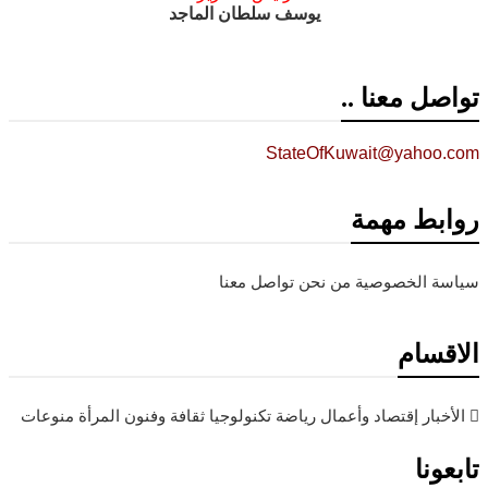
يوسف سلطان الماجد
ل معنا ..
StateOfKuwait@yahoo
بط مهمة
ة الخصوصية
من نحن
تواصل معنا
قسام
بار
إقتصاد وأعمال
رياضة
تكنولوجيا
ثقافة وفنون
المرأة
منوعات
ونا