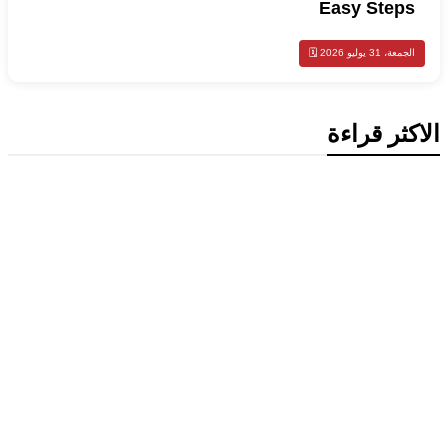
Easy Steps
الجمعة، 31 يوليو 2026 🗓️
الاكثر قراءة
أخبار السعودية
اخبار عالمية
مقتل شخصين وإصابة 14 آخرين في هجمات
حوثية على مأرب
أخبار السعودية
اخبار عالمية
العراق والسعودية تبحثان تعزيز التنسيق
الأمني ومواجهة مخاطر التصعيد الإقليمي
أخبار السعودية
محمد بن سلمان يبحث مع شهباز شريف
تعزيز التعاون بين السعودية وباكستان
اخبار عالمية