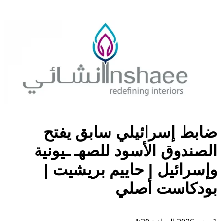
ضابط إسرائيلي سابق يفتح
الصندوق الأسود للصهـ ـيونية
وإسرائيل | حاييم بريشيت |
بودكاست أصلي