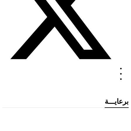
برعايـــة