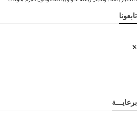
تابعونا
برعايـــة