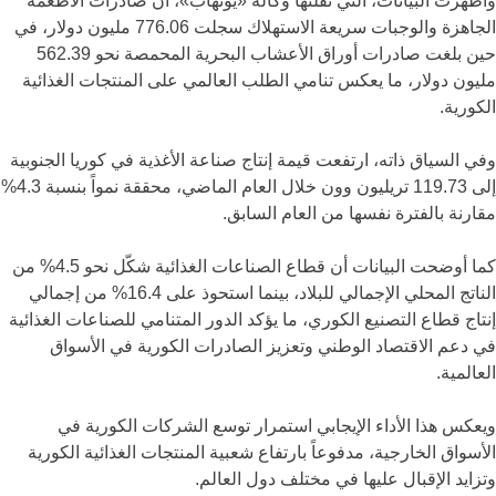
وأظهرت البيانات، التي نقلتها وكالة «يونهاب»، أن صادرات الأطعمة
الجاهزة والوجبات سريعة الاستهلاك سجلت 776.06 مليون دولار، في
حين بلغت صادرات أوراق الأعشاب البحرية المحمصة نحو 562.39
مليون دولار، ما يعكس تنامي الطلب العالمي على المنتجات الغذائية
الكورية.
وفي السياق ذاته، ارتفعت قيمة إنتاج صناعة الأغذية في كوريا الجنوبية
إلى 119.73 تريليون وون خلال العام الماضي، محققة نمواً بنسبة 4.3%
مقارنة بالفترة نفسها من العام السابق.
كما أوضحت البيانات أن قطاع الصناعات الغذائية شكّل نحو 4.5% من
الناتج المحلي الإجمالي للبلاد، بينما استحوذ على 16.4% من إجمالي
إنتاج قطاع التصنيع الكوري، ما يؤكد الدور المتنامي للصناعات الغذائية
في دعم الاقتصاد الوطني وتعزيز الصادرات الكورية في الأسواق
العالمية.
ويعكس هذا الأداء الإيجابي استمرار توسع الشركات الكورية في
الأسواق الخارجية، مدفوعاً بارتفاع شعبية المنتجات الغذائية الكورية
وتزايد الإقبال عليها في مختلف دول العالم.