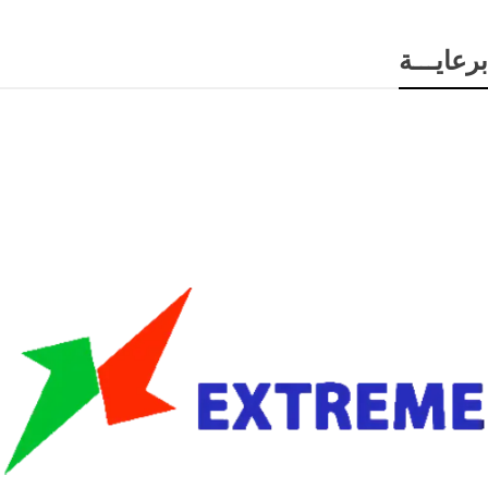
برعايـــة