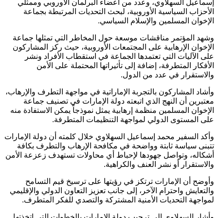
إسماعيل السهلاوي، وعدد من أعضاء البرلمان الأوروبي وممثلي
الأحزاب السياسية الأوروبية، لبحث التحديات المرتبطة بجماعة
الإخوان المسلمين والإسلام السياسي.
وشهد المؤتمر مناقشات موسعة حول المخاطر التي تمثلها جماعة
الإخوان الإرهابية على المجتمعات الأوروبية، حيث ركز المشاركون
على الآليات التي تعتمدها الجماعة في استقطاب الأفراد ونشر
الأفكار المتطرفة، إضافة إلى تأثيراتها المحتملة على الأمن
والاستقرار في عدد من الدول.
وأشاد المشاركون بالتجربة الإماراتية في مواجهة التطرف والإرهاب،
معتبرين أن النهج الذي اتبعته دولة الإمارات في تصنيف جماعة
الإخوان المسلمين منظمة إرهابية يمثل نموذجاً يمكن الاستفادة منه
على المستوى الدولي لمواجهة التنظيمات المتطرفة.
وأكد السفير محمد إسماعيل السهلاوي خلال كلمته أن دولة الإمارات
تتبنى سياسة ثابتة وواضحة في مكافحة الإرهاب والتطرف بكافة
أشكاله، وتواصل جهودها لإحباط أي محاولات تستهدف زعزعة الأمن
والاستقرار أو نشر العنف والكراهية.
وأوضح أن الإمارات ترتكز في رؤيتها على ترسيخ قيم التسامح
والتعايش واحترام الآخر، إلى جانب تعزيز التعاون الدولي والإقليمي
لمواجهة التحديات الأمنية المشتركة والتصدي للفكر المتطرف.
وأشار السهلاوي إلى ترحيب دولة الإمارات بالخطوات التي اتخذتها