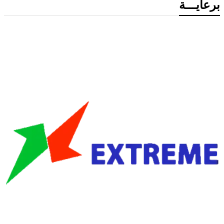
برعايـــة