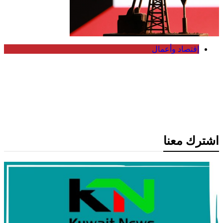
إقتصاد وأعمال
انخفاض سعر برميل النفط الكويتي إلى
74.33 دولار وسط تباين أسعار الخام
العالمية
اشترك معنا