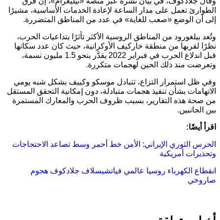
وقال جلادكوف، في بيان نشره عبر منصة «تيليغرام»، إن فرق
الطوارئ تعمل على مدار الساعة لإعادة الخدمات الأساسية، مشيرًا
إلى أن الوضع «صعب للغاية» في عدد من المناطق المتضررة.
وتُعد بيلغورود من المناطق الروسية الأكثر تأثرًا بتداعيات الحرب،
نظرًا لقربها من منطقة خاركيف الأوكرانية، حيث كان عدد سكانها
قبل اندلاع الحرب في فبراير 2022 يقدَّر بنحو 1.5 مليون نسمة،
وتعرضت منذ ذلك الحين لهجمات متكررة.
وفي ظل استمرار النزاع، تتبادل موسكو وكييف بشكل شبه يومي
الاتهامات بشأن تنفيذ هجمات متبادلة، دون إمكانية التحقق المستقل
من صحة هذه التقارير، بسبب ظروف الحرب والمعارك المستمرة
بين الجانبين.
اقرأ أيضًا:
الحرس الثوري الإيراني: الأمن خط أحمر وسط تصاعد الاحتجاجات
وتحذيرات أمريكية
انقطاع الكهرباء
روسيا
عالمي
فياتشيسلاف جلادكوف
هجوم
صاروخي