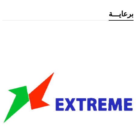
برعايـــة