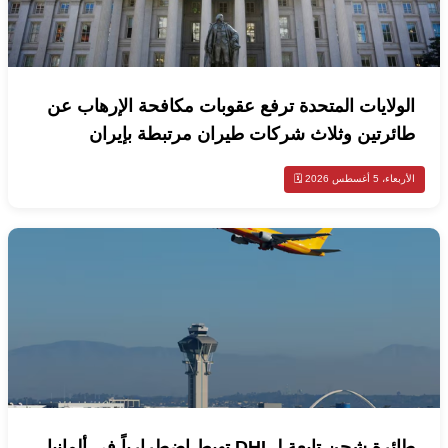
الولايات المتحدة ترفع عقوبات مكافحة الإرهاب عن
طائرتين وثلاث شركات طيران مرتبطة بإيران
الأربعاء، 5 أغسطس 2026 🗓️
طائرة شحن تابعة لـDHL تهبط اضطرارياً في ألمانيا