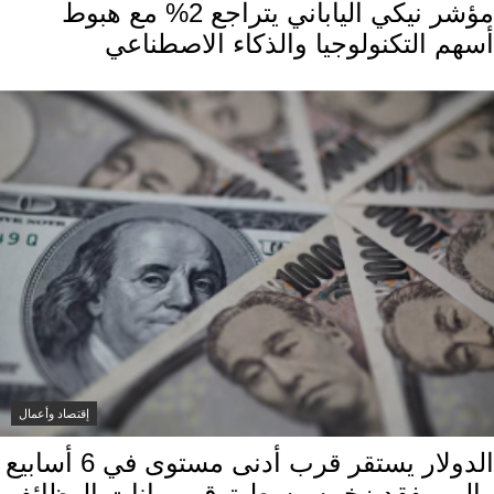
مؤشر نيكي الياباني يتراجع 2% مع هبوط
أسهم التكنولوجيا والذكاء الاصطناعي
إقتصاد وأعمال
الدولار يستقر قرب أدنى مستوى في 6 أسابيع
والين يفقد زخمه وسط ترقب بيانات الوظائف