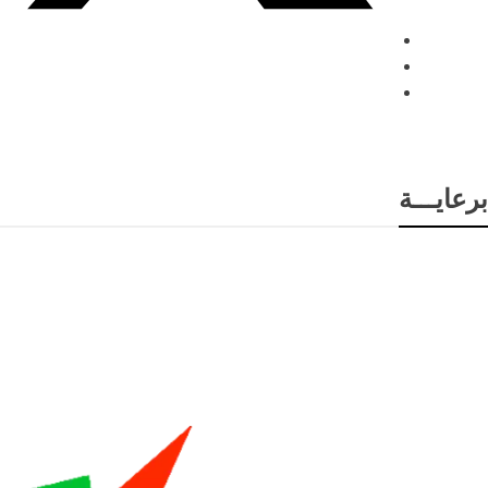
برعايـــة