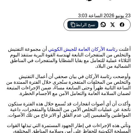
23 يونيو 2026 الساعة 3:03
نسخ الرابط
الجيش الكويتي ينفذ عملية للتعامل مع بقايا الشظايا والمتفجرات
شمال البلاد
أعلنت
رئاسة الأركان العامة للجيش الكويتي
أن مجموعة التفتيش
والتخلص من المتفجرات التابعة لهندسة القوة البرية ستنفذ اليوم
الثلاثاء عملية للتعامل مع بقايا الشظايا والمتفجرات في المناطق
الشمالية من البلاد.
وأوضحت رئاسة الأركان في بيان صحفي أن أعمال التفتيش
والتخلص من المخلفات المتفجرة ستُجرى خلال الفترة الممتدة من
الساعة الثانية ظهراً وحتى السابعة مساءً، ضمن الإجراءات المتبعة
لضمان السلامة العامة والتعامل الآمن مع الأجسام الخطرة.
وأكدت أن أي أصوات انفجارات قد تُسمع خلال هذه الفترة ستكون
ناتجة عن عمليات التخلص الآمن من الشظايا والمتفجرات، داعية
المواطنين والمقيمين إلى عدم القلق أو الانزعاج من تلك الأصوات.
وتأتي هذه الإجراءات في إطار الجهود المستمرة التي تبذلها القوات
المسلحة الكويتية للحفاظ على أمن وسلامة المناطق المختلفة،