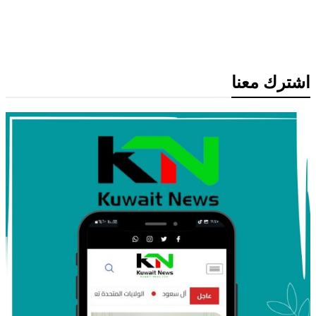
74.33 دولار وسط تباين أسعار الخام
العالمية
اشترك معنا