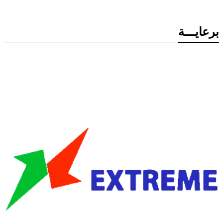
برعايـــة