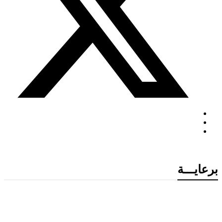
برعايـــة