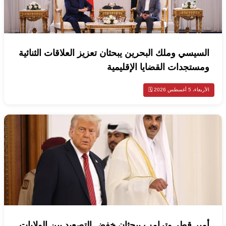
السيسي وملك البحرين يبحثان تعزيز العلاقات الثنائية
ومستجدات القضايا الإقليمية
الأربعاء، 5 أغسطس 2026 🗓️
أمير قطر وترامب يبحثان خفض التصعيد بين الولايات