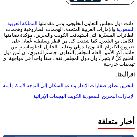
أكدت دول الخليج تضامنها الكامل مع الكويت والبحرين، مشددة على
وحدة الموقف الخليجي في مواجهة التهديدات الأمنية
أدانت دول مجلس التعاون الخليجي، وفي مقدمتها
المملكة العربية
السعودية
و
الإمارات العربية المتحدة
، الهجمات الصاروخية وهجمات
الطائرات المسيّرة التي استهدفت الكويت والبحرين، مؤكدة تضامنها
الكامل مع البلدين. كما شددت كل من
قطر
و
سلطنة عُمان
على
ضرورة الالتزام بالقانون الدولي وتغليب الحلول الدبلوماسية. من
جانبه، أكد الأمين العام لمجلس التعاون،
جاسم البديوي
، أن أمن دول
الخليج كلٌّ لا يتجزأ، وأن دول المجلس تقف صفاً واحداً في مواجهة أي
تهديدات خارجية.
اقرأ أيضًا:
البحرين تطلق صفارات الإنذار وتدعو السكان إلى التوجه لأماكن آمنة
الإمارات
البحرين
السعودية
الكويت
الهجمات الإيرانية
أخبار متعلقة