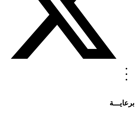
برعايـــة