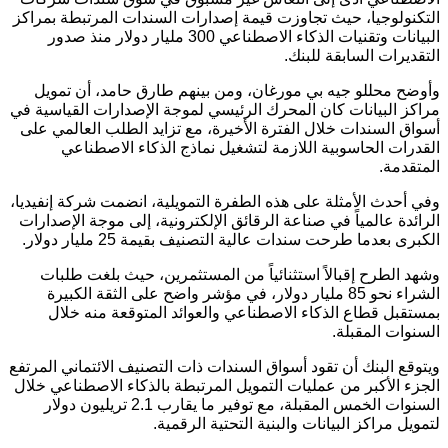
التكنولوجيا، حيث تجاوزت قيمة إصدارات السندات المرتبطة بمراكز
البيانات وتقنيات الذكاء الاصطناعي 300 مليار دولار منذ صدور
التقديرات السابقة للبنك.
وأوضح محللو جيه بي مورغان، ومن بينهم طارق حامد، أن تمويل
مراكز البيانات كان المحرك الرئيسي لموجة الإصدارات القياسية في
أسواق السندات خلال الفترة الأخيرة، مع تزايد الطلب العالمي على
القدرات الحاسوبية اللازمة لتشغيل نماذج الذكاء الاصطناعي
المتقدمة.
وفي أحدث الأمثلة على هذه الطفرة التمويلية، انضمت شركة إنفيديا،
الرائدة عالمياً في صناعة الرقائق الإلكترونية، إلى موجة الإصدارات
الكبرى بعدما طرحت سندات عالية التصنيف بقيمة 25 مليار دولار.
وشهد الطرح إقبالاً استثنائياً من المستثمرين، حيث بلغت طلبات
الشراء نحو 85 مليار دولار، في مؤشر واضح على الثقة الكبيرة
بمستقبل قطاع الذكاء الاصطناعي والعوائد المتوقعة منه خلال
السنوات المقبلة.
ويتوقع البنك أن تقود أسواق السندات ذات التصنيف الائتماني المرتفع
الجزء الأكبر من عمليات التمويل المرتبطة بالذكاء الاصطناعي خلال
السنوات الخمس المقبلة، مع توفير ما يقارب 2.1 تريليون دولار
لتمويل مراكز البيانات والبنية التحتية الرقمية.