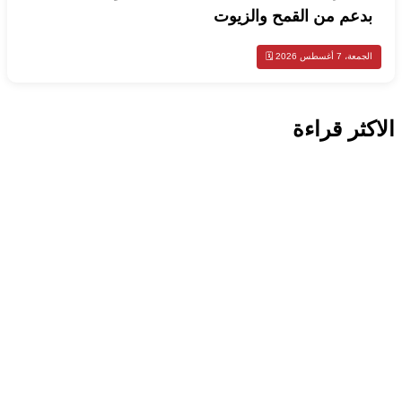
بدعم من القمح والزيوت
الجمعة، 7 أغسطس 2026 🗓️
الاكثر قراءة
محليات
الكويت تطلق المرحلة الثانية من حملة
«اصنع مستقبلك» لدعم طلبة البعثات
الداخلية
اخبار عالمية
تايلاند تكشف تفاصيل جديدة عن إطلاق نار
مميت في مدرسة قرب بانكوك
اخبار عالمية
روسيا تعلن قصف مصفاتين للنفط في
سومي شمال شرق أوكرانيا