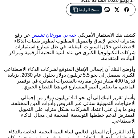
17 يونيو 2026 الساعة 9:18
نسخ الرابط
طفرة الذكاء الاصطناعي ترفع توقعات الإنفاق العالمي إلى 5.5
تريليون دولار بحلول 2030
كشف بنك الاستثمار الأمريكي
جيه بي مورغان تشيس
عن رفع
تقديراته لحجم الإنفاق والتمويل المطلوب لتطوير تقنيات الذكاء
الاصطناعي خلال السنوات المقبلة، في ظل تسارع استثمارات
شركات التكنولوجيا الكبرى في بناء البنية التحتية الرقمية ومراكز
البيانات المتقدمة.
وأوضح البنك أن إجمالي الإنفاق المتوقع لشركات الذكاء الاصطناعي
الكبرى سيصل إلى نحو 5.5 تريليون دولار بحلول عام 2030، بزيادة
قدرها 400 مليار دولار مقارنة بالتقديرات الصادرة في نوفمبر
الماضي، ما يعكس النمو المتسارع في هذا القطاع الحيوي.
وأشار تقرير البنك إلى أن نحو 4.1 تريليون دولار من إجمالي
الاحتياجات التمويلية ستأتي عبر القروض وأدوات الدين المختلفة،
وهو ما يدل على اعتماد الشركات بشكل متزايد على التمويل
المقترض لدعم خططها التوسعية الضخمة في مجال الذكاء
الاصطناعي.
وأكد التقرير أن السباق العالمي لبناء البنية التحتية الخاصة بالذكاء
الاصطناعي أدى إلى انتعاش غير مسبوق في سوق سندات شركات