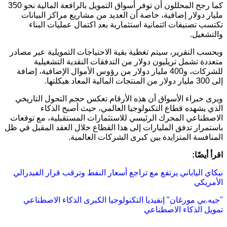
كما رجح المحللون أن توفر أسواق التمويل بالرافعة المالية نحو 350
مليار دولار إضافية، خاصة أن العديد من مشاريع مراكز البيانات
تكتسب تصنيفات ائتمانية استثمارية بعد اكتمال عمليات البناء
والتشغيل.
وبحسب التقرير، سيتم تغطية بقية الاحتياجات التمويلية عبر مصادر
متعددة تشمل تريليون دولار من التدفقات النقدية التشغيلية
للشركات، و400 مليار دولار من رؤوس الأموال الإضافية، إضافة
إلى 300 مليار دولار من المنتجات المالية المعاد هيكلتها.
ويرى خبراء الأسواق أن هذه الأرقام تعكس حجم التحول التاريخي
الذي يشهده قطاع التكنولوجيا العالمي، حيث أصبح الذكاء
الاصطناعي المحرك الرئيسي للاستثمارات المستقبلية، مع توقعات
باستمرار تدفق المليارات إلى هذا القطاع خلال العقد المقبل في ظل
المنافسة المتزايدة بين كبرى الشركات العالمية.
اقرأ أيضًا:
نيكاي الياباني يرتفع مع تراجع أسعار النفط وترقب قرار الفيدرالي
الأمريكي
"جيه.بي مورغان"
إنفيديا
التكنولوجيا الكبرى
الذكاء الاصطناعي
تمويل الذكاء الاصطناعي