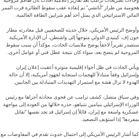
وجاءت تصريحات ترامب بعد تقارير إعلامية أفادت بأن طاقم مروحية
هجومية من طراز “أباتشي” تم إنقاذه عقب سقوط الطائرة قرب الممر
المائي الاستراتيجي الذي يمثل أحد أهم شرايين الطاقة العالمية.
وأوضح الرئيس الأمريكي، خلال حديثه للصحفيين قبل مغادرته مطار
جون إف. كينيدي الدولي متوجهاً إلى واشنطن، أن الإدارة الأمريكية
ستصدر تقريراً لاحقاً يوضح ملابسات الحادث، مؤكداً أن سبب سقوط
المروحية لم يتضح بعد، سواء كان نتيجة عطل فني أو عوامل أخرى.
ويأتي الحادث في ظل أجواء إقليمية متوترة أعقبت إعلان إيران
وإسرائيل وقفاً متبادلاً للهجمات استجابة لجهود أمريكية، إلا أن حالة
الهدوء لا تزال هشة مع استمرار التهديدات المتبادلة بين الجانبين.
وفي سياق متصل، كشف ترامب عن فحوى محادثة أجراها مع رئيس
الوزراء الإسرائيلي
بنيامين نتنياهو
، حذره خلالها من العودة إلى مواجهة
عسكرية واسعة مع إيران، قائلاً إن إسرائيل قد تجد نفسها “تقاتل
بمفردها” إذا استؤنف التصعيد.
كما أشار الرئيس الأمريكي إلى احتمال حدوث تقدم في المفاوضات مع