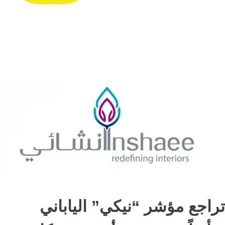
تراجع مؤشر “نيكي” الياباني