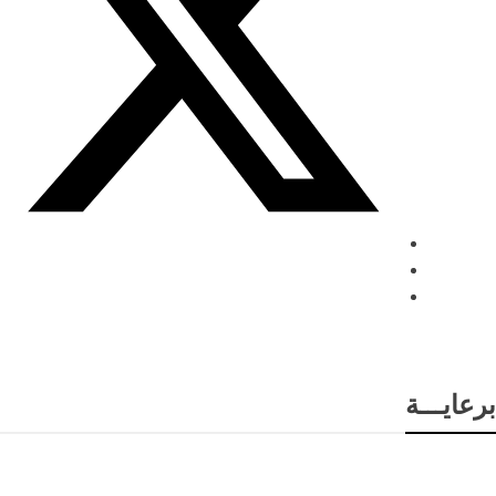
برعايـــة