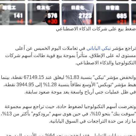
ضغط بيع على شركات الذكاء الاصطناعي
تراجع مؤشر
نيكي الياباني
في تعاملات اليوم الخميس عن أعلى
مستوى له على الإطلاق، متأثراً بموجة بيع قوية طالت أسهم شركات
التكنولوجيا والذكاء الاصطناعي.
وانخفض مؤشر “نيكي” بنسبة 1.83% ليغلق عند 67149.15 نقطة، بينما
هبط مؤشر “توبكس” الأوسع نطاقاً بنسبة 1.28% إلى 3944.95 نقطة،
في ظل عمليات جني أرباح واسعة بعد موجة صعود سابقة.
وتعرضت أسهم التكنولوجيا لضغوط حادة، حيث تراجع سهم مجموعة
“سوفت بنك” بنحو 10%، في حين هوى سهم “برودكوم” بأكثر من 13%،
ما زاد من حدة التراجعات في السوق اليابانية.
وبحسب بيانات التداول، فقد انخفضت نحو 64% من الأسهم المدرجة