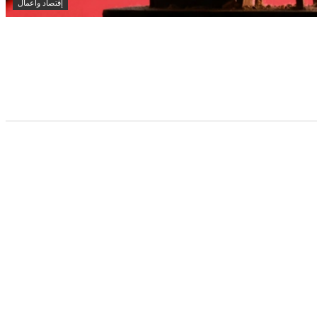
إقتصاد وأعمال
انخفاض سعر برميل النفط الكويتي إلى 74.33 دولار وسط تباين