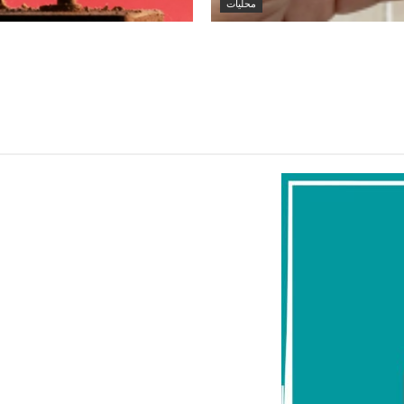
محليات
الكويت تنشر قراراً بفقدان الجنسية لـ9 أشخاص وفق المادة 11 من
أسعار الخام العالمية