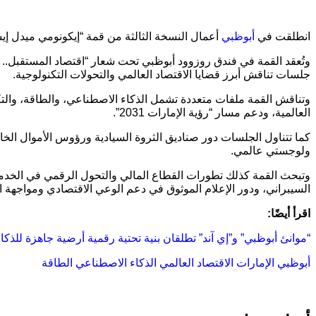
انطلقت في
أبوظبي
أعمال النسخة الثالثة من قمة “إيكونومي ميدل إيست 2026″، بالشرا
جلسات تناقش أبرز قضايا الاقتصاد العالمي والتحولات التكنولوجية.
وتناقش القمة ملفات متعددة تشمل الذكاء الاصطناعي، والطاقة، والتكنول
العالمية، ودعم مسار “رؤية الإمارات 2031”.
كما تتناول الجلسات دور صناديق الثروة السيادية ورؤوس الأموال الخا
ولوجستي عالمي.
وتبحث القمة كذلك تطورات القطاع المالي والتحول الرقمي في الخدمات 
السيبراني، ودور الإعلام الموثوق في دعم الوعي الاقتصادي ومواجهة ا
اقرأ أيضًا:
“موانئ أبوظبي” و”إي آند” تطلقان بنية تحتية رقمية أرضية جاهزة للذ
أبوظبي
الإمارات
الاقتصاد العالمي
الذكاء الاصطناعي
الطاقة