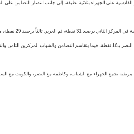
القادسية
على
الجهراء
بثلاثية نظيفة، إلى جانب انتصار
التضامن
على
ال
ية
في المركز الثاني برصيد 31 نقطة، ثم
العربي
ثالثاً برصيد 29 نقطة، متساوياً مع
النصر
بـ16 نقطة، فيما يتقاسم
التضامن
و
الشباب
المركزين الثامن والتاسع بـ15 نقطة لكل منهما
حيث تشهد مواجهات مرتقبة تجمع الجهراء مع الشباب، وكاظمة مع النصر، والكويت