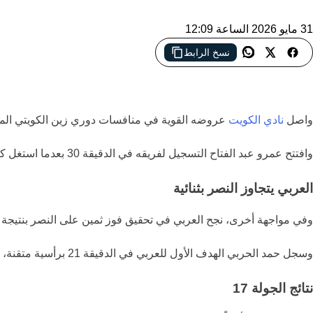
31 مايو 2026 الساعة 12:09
نسخ الرابط
الكويت يواصل صدارة دوري زين بثبات
واصل
نادي الكويت
عروضه القوية في منافسات
دوري زين الكويتي الم
وافتتح
عمرو عبد الفتاح
التسجيل لفريقه في الدقيقة 30 بعدما استغل كرة رأسية أمام المرمى، قبل أن يعزز
العربي يتجاوز النصر بثنائية
وفي مواجهة أخرى، نجح
العربي
في تحقيق فوز ثمين على
النصر
بنتيجة 2-1.
وسجل
حمد الحربي
الهدف الأول للعربي في الدقيقة 21 برأسية متقنة، بينما أضاف نبيل مرموق الهدف الثاني مع بداية الشوط الثاني. أما هدف النصر الوحيد فجاء عن طريق كاسمير نينجا في الدقيقة 28.
نتائج الجولة 17