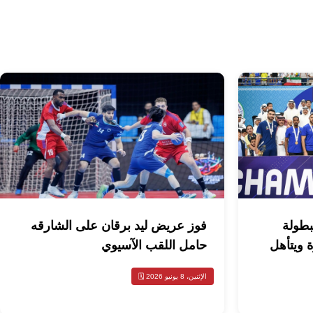
لبطولة
فوز عريض ليد برقان على الشارقه
ة ويتأهل
حامل اللقب الآسيوي
الإثنين، 8 يونيو 2026 🗓️