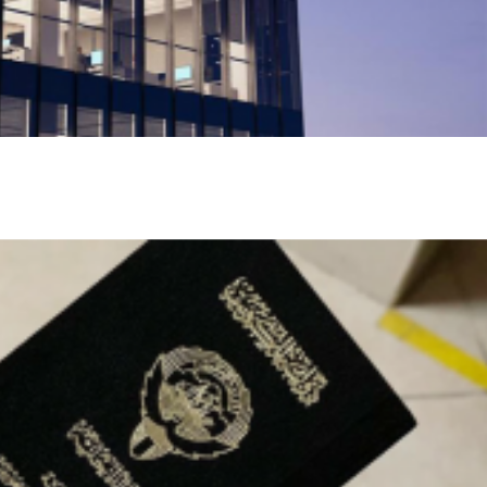
ميتا تطلق Muse Code.. وكيل ذكاء اص
البرمجيات وإدارة المشاريع الضخمة