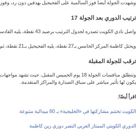
وشهدت الجولة أيضاً فوز
السالمية
على
الفحيحيل
بهدفين دون رد، وفوز
ترتيب الدوري بعد الجولة 17
واصل
نادي الكويت
تصدره لجدول الترتيب برصيد 43 نقطة، يليه
القادس
ويحتل
كاظمة
المركز الخامس بـ27 نقطة، يليه
الفحيحيل
بـ21 نقطة، ثم
ترقب للجولة المقبلة
وتنطلق منافسات الجولة 18 يوم الخميس المقبل، 
يكون لها تأثير مباشر على سباق الصدارة والمراكز المتقدمة.
اقرأ أيضًا:
الكويت تختتم مشاركتها في «الخليجية» بـ 60 ميدالية متنوعة
الدوري الكويتي الممتاز
العربي
النصر
دوري زين
كاظمة