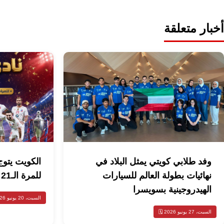
أخبار متعلقة
وفد طلابي كويتي يمثل البلاد في
الكويت يتوج
نهائيات بطولة العالم للسيارات
للمرة الـ21 والخامسة توالياً
الهيدروجينية بسويسرا
السبت، 20 يونيو 2026 🗓️
السبت، 27 يونيو 2026 🗓️