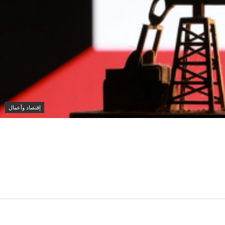
إقتصاد وأعمال
انخفاض سعر برميل النفط الكويتي إلى 74.33 دولار وسط تباين