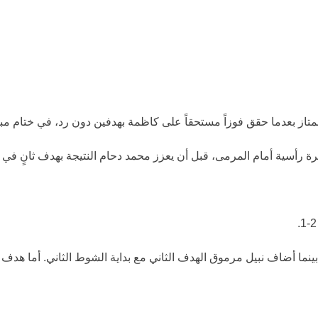
متاز
بعدما حقق فوزاً مستحقاً على
كاظمة
بهدفين دون رد، في ختام مباريا
محمد دحام
النتيجة بهدف ثانٍ في الدقيقة 62 إثر تسديدة قوية بعد تمريرة ممي