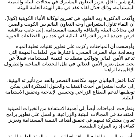
يانغ شين، آفاق تعزيز التعاون المشترك في مجالات البيئة والتنمية
المستدامة، وذلك خلال لقاء عقد في مقر الهيئة العامة للبيئة.
وأكدت الدكتورة ريم الفليج، في تصريح لوكالة الأنباء الكويتية (كونا)،
أن اللقاء تناول استعراض أوجه التعاون القائم بين الكويت والصين
في مجالات البيئة والطاقة والتنمية المستدامة، إلى جانب مناقشة
فرص جديدة لتعزيز الشراكة الثنائية في عدد من القطاعات الحيوية.
وأوضحت أن المباحثات ركزت على تطوير تقنيات تحلية المياه
ومعالجة مياه الصرف الصحي، باعتبارها من الملفات المهمة التي
تدعم الأمن المائي وتواكب متطلبات التنمية المستدامة، فضلاً عن
بحث سبل تعزيز الأمن الغذائي في ظل التحديات المناخية والظروف
الإقليمية الراهنة.
كما ناقش الجانبان جهود مكافحة التصحر والحد من تأثيراته البيئية،
إلى جانب استعراض أحدث التقنيات والحلول المبتكرة التي يمكن
توظيفها لدعم القطاع الزراعي وتحسين الإنتاجية وتحقيق الاستدامة
البيئية.
وتطرقت المباحثات أيضاً إلى أهمية الاستفادة من الخبرات الصينية
المتقدمة في المجالات البيئية والزراعية، والعمل على تطوير برامج
تعاون مشتركة تسهم في تحقيق أهداف التنمية المستدامة وتعزيز
كفاءة إدارة الموارد الطبيعية.
وأشارت الوزيرة الفليج إلى اقتراح التنسيق بين الهيئة العامة للبيئة