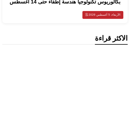
بكالوريوس تكنولوجيا هندسة إطفاء حتى 14 أغسطس
الأربعاء، 5 أغسطس 2026 🗓️
الاكثر قراءة
تكنولوجيا
ميتا تطلق Muse Code.. وكيل ذكاء اصطناعي جديد لتطوير
البرمجيات وإدارة المشاريع الضخمة
محليات
وزير الخارجية الكويتي يتسلم أوراق اعتماد سفيرة أستراليا الجديدة
لدى الكويت
محليات
الكويت تنشر قراراً بفقدان الجنسية لـ9 أشخاص وفق المادة 11 من
قانون الجنسية
إقتصاد وأعمال
انخفاض سعر برميل النفط الكويتي إلى 74.33 دولار وسط تباين
أسعار الخام العالمية