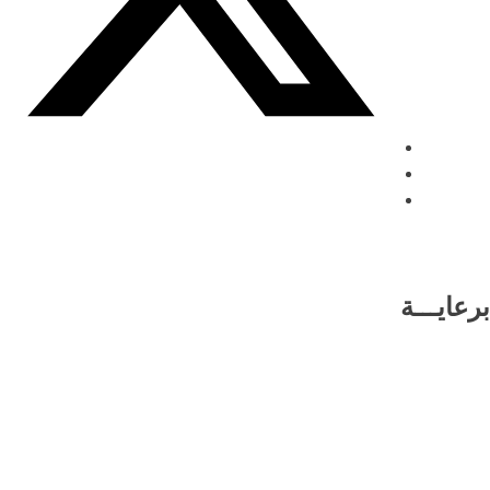
برعايـــة