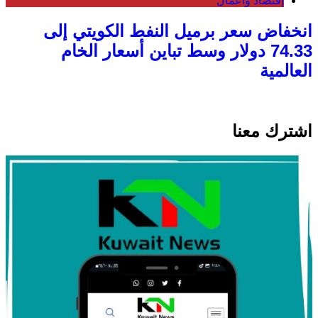
إقتصاد وأعمال
انخفاض سعر برميل النفط الكويتي إلى
74.33 دولار وسط تباين أسعار الخام
العالمية
اشترك معنا