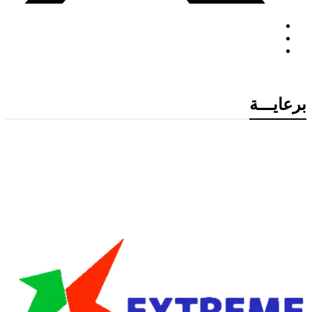
برعايـــة