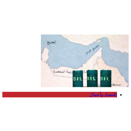
محمد بن زايد ورئيس وزراء كندا يبحثان
تعزيز التعاون الاقتصادي وتطورات الشرق
الأوسط
إقتصاد وأعمال
صادرات النفط الخليجية تستقر في يوليو
رغم التوترات وتباطؤ الشحن عبر هرمز
وباب المندب