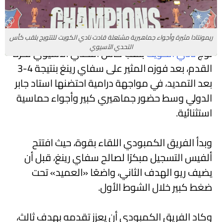
ريمونتادا مثيرة وأجواء جماهيرية مشتعلة قادت نادي الكويت للتتويج بلقب كأس
التحدي الآسيوي
توج
نادي الكويت
بلقب كأس التحدي الآسيوي لكرة
القدم، بعد فوزه المثير على
سفاي رينغ
بنتيجة 4-3
بعد التمديد، في مواجهة درامية احتضنها استاد جابر
الدولي وسط حضور جماهيري كبير وأجواء حماسية
استثنائية.
وبدأ الفريق الكمبودي اللقاء بقوة، حيث افتتح
ألفيس التسجيل مبكرًا لصالح سفاي رينغ، قبل أن
يضيف ريو الهدف الثاني، واضعًا «العميد» تحت
ضغط كبير خلال الشوط الأول.
وكاد الفريق الكمبودي أن يعزز تقدمه بهدف ثالث،