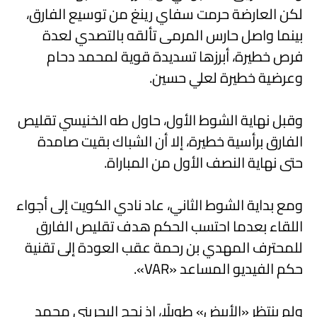
لكن العارضة حرمت سفاي رينغ من توسيع الفارق،
بينما واصل حارس المرمى تألقه بالتصدي لعدة
فرص خطيرة، أبرزها تسديدة قوية لمحمد دحام
وعرضية خطيرة لعلي حسين.
وقبل نهاية الشوط الأول، حاول طه الخنيسي تقليص
الفارق برأسية خطيرة، إلا أن الشباك بقيت صامدة
حتى نهاية النصف الأول من المباراة.
ومع بداية الشوط الثاني، عاد نادي الكويت إلى أجواء
اللقاء بعدما احتسب الحكم هدف تقليص الفارق
للمحترف المهدي بن رحمة عقب العودة إلى تقنية
حكم الفيديو المساعد «VAR».
ولم ينتظر «الأبيض» طويلًا، إذ نجح البحريني
محمد