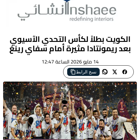
‬بعد‭ ‬ريمونتادا‭ ‬مثيرة‭ ‬أمام‭ ‬سفاي‭ ‬رينغ
14 مايو 2026 الساعة 12:47
نسخ الرابط