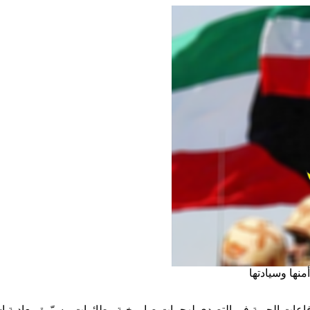
نها وسيادتها
دفاعات الجوية في التصدي لهجمات صاروخية وطائرات مسيّرة معادية اس