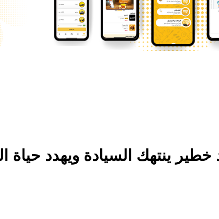
د خطير ينتهك السيادة ويهدد حياة ا