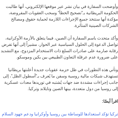
وأوضحت السفارة في بيان نشر عبر موقعها الإلكتروني، أنها طالبت
الحكومة البريطانية بـ”تصحيح الخطأ” وسحب العقوبات المفروضة،
مؤكدة أنها ستتخذ جميع الإجراءات اللازمة لحماية حقوق ومصالح
الشركات الصينية المتأثرة.
وأكد متحدث باسم السفارة أن الصين، فيما يتعلق بالأزمة الأوكرانية،
تواصل الدعوة إلى الحلول السياسية عبر الحوار، مشيراً إلى أنها تفرض
رقابة صارمة على صادرات السلع ذات الاستخدام المزدوج، مع التشديد
على ضرورة عدم عرقلة التعاون الطبيعي بين بكين وموسكو.
وتأتي هذه التطورات في ظل حزمة عقوبات جديدة أعلنتها بريطانيا
تستهدف شبكات مالية روسية وسفن ما يُعرف بـ”أسطول الظل”، إلى
جانب إجراءات مشددة ضد جهات يُشتبه في توريدها معدات عسكرية
إلى روسيا من دول متعددة، بينها الصين وتايلاند وتركيا.
اقرأ أيضًا:
تركيا تؤكد استعدادها للوساطة بين روسيا وأوكرانيا ودعم جهود السلام