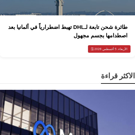
طائرة شحن تابعة لـDHL تهبط اضطرارياً في ألمانيا بعد
اصطدامها بجسم مجهول
الأربعاء، 5 أغسطس 2026 🗓️
الاكثر قراءة