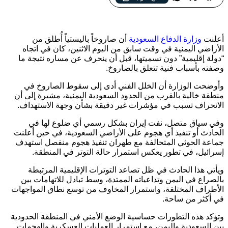
وزارة الدفاع السعودية تعلن رصد صاروخ باليستي انطلق من اليمن
وانحرف عن مساره وسقط في منطقة خالية قرب الحدود
أعلنت
وزارة الدفاع السعودية
أن صاروخاً باليستياً أُطلق من
الأراضي اليمنية في وقت سابق من اليوم الاثنين، كان في اتجاه
“دولة إقليمية” دون تسميتها، قبل أن ينحرف عن مساره نتيجة ما
وصفته بأسباب فنية تتعلق بالصاروخ.
وأوضحت الوزارة أن الخلل الفني أدى إلى سقوط الصاروخ في
منطقة خالية بالقرب من الحدود السعودية اليمنية، مشيرة إلى أن
الانحراف تسبب في مؤشرات غير دقيقة بشأن وجهة الاستهداف.
وفي سياق متصل، نفت إيران بشكل رسمي أي ضلوع لها في
الحادث أو تنفيذ أي هجوم على الأراضي السعودية، في حين أعلنت
جماعة الحوثي المتحالفة مع طهران تنفيذ هجوم منفصل استهدف
إسرائيل، في تطور يعكس استمرار حالة التوتر في المنطقة.
ويأتي هذا الحادث في ظل تصاعد التوترات الإقليمية المرتبطة
بالصراع في اليمن وتداعياته الممتدة، وسط تبادل للاتهامات بين
الأطراف المختلفة، واستمرار المخاوف من توسع نطاق المواجهات
في أكثر من ساحة.
وتؤكد هذه التطورات حساسية الوضع الأمني في المنطقة الحدودية
بين السعودية واليمن، مع استمرار العمليات العسكرية والهجمات