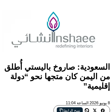
السعودية: صاروخ باليستي أُطلق
من اليمن كان متجها نحو “دولة
إقليمية”
8 يونيو 2026 الساعة 11:04
نسخ الرابط