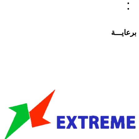
برعايـــة