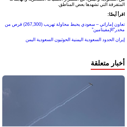
المتفرقة التي تشهدها بعض المناطق.
اقرأ أيضًا:
تعاون إماراتي – سعودي يحبط محاولة تهريب (267,300) قرص من
مخدر”الإمفيتامين”
إيران
الحدود السعودية اليمنية
الحوثيون
السعودية
اليمن
أخبار متعلقة