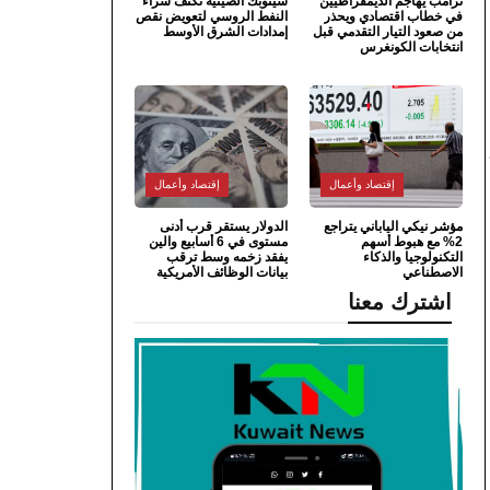
ترامب يهاجم الديمقراطيين
سينوبك الصينية تكثف شراء
في خطاب اقتصادي ويحذر
النفط الروسي لتعويض نقص
من صعود التيار التقدمي قبل
إمدادات الشرق الأوسط
انتخابات الكونغرس
إقتصاد وأعمال
إقتصاد وأعمال
مؤشر نيكي الياباني يتراجع
الدولار يستقر قرب أدنى
2% مع هبوط أسهم
مستوى في 6 أسابيع والين
التكنولوجيا والذكاء
يفقد زخمه وسط ترقب
الاصطناعي
بيانات الوظائف الأمريكية
اشترك معنا