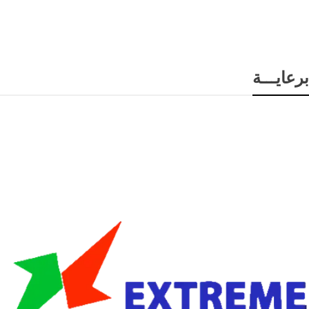
برعايـــة