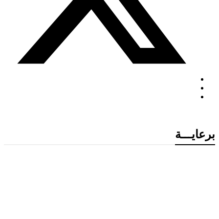
برعايـــة