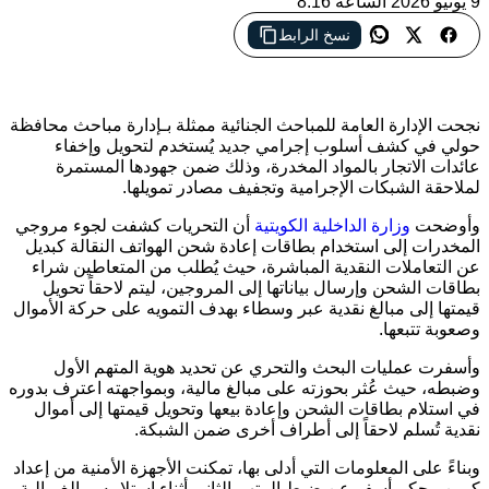
9 يونيو 2026 الساعة 8:16
الداخلية الكويتية تكشف أسلوباً إجرامياً جديداً يعتمد على بطاقات
نسخ الرابط
شحن الهواتف لتحويل أموال المخدرات وتضبط متورطين في
الشبكة
نجحت الإدارة العامة للمباحث الجنائية ممثلة بـإدارة مباحث محافظة
حولي في كشف أسلوب إجرامي جديد يُستخدم لتحويل وإخفاء
عائدات الاتجار بالمواد المخدرة، وذلك ضمن جهودها المستمرة
لملاحقة الشبكات الإجرامية وتجفيف مصادر تمويلها.
وأوضحت
وزارة الداخلية الكويتية
أن التحريات كشفت لجوء مروجي
المخدرات إلى استخدام بطاقات إعادة شحن الهواتف النقالة كبديل
عن التعاملات النقدية المباشرة، حيث يُطلب من المتعاطين شراء
بطاقات الشحن وإرسال بياناتها إلى المروجين، ليتم لاحقاً تحويل
قيمتها إلى مبالغ نقدية عبر وسطاء بهدف التمويه على حركة الأموال
وصعوبة تتبعها.
وأسفرت عمليات البحث والتحري عن تحديد هوية المتهم الأول
وضبطه، حيث عُثر بحوزته على مبالغ مالية، وبمواجهته اعترف بدوره
في استلام بطاقات الشحن وإعادة بيعها وتحويل قيمتها إلى أموال
نقدية تُسلم لاحقاً إلى أطراف أخرى ضمن الشبكة.
وبناءً على المعلومات التي أدلى بها، تمكنت الأجهزة الأمنية من إعداد
كمين محكم أسفر عن ضبط المتهم الثاني أثناء استلامه مبالغ مالية