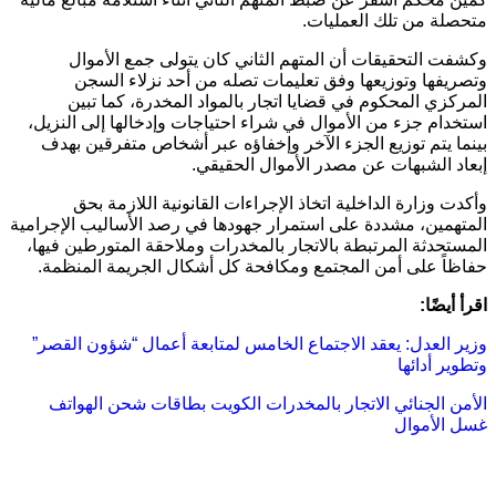
متحصلة من تلك العمليات.
وكشفت التحقيقات أن المتهم الثاني كان يتولى جمع الأموال
وتصريفها وتوزيعها وفق تعليمات تصله من أحد نزلاء السجن
المركزي المحكوم في قضايا اتجار بالمواد المخدرة، كما تبين
استخدام جزء من الأموال في شراء احتياجات وإدخالها إلى النزيل،
بينما يتم توزيع الجزء الآخر وإخفاؤه عبر أشخاص متفرقين بهدف
إبعاد الشبهات عن مصدر الأموال الحقيقي.
وأكدت وزارة الداخلية اتخاذ الإجراءات القانونية اللازمة بحق
المتهمين، مشددة على استمرار جهودها في رصد الأساليب الإجرامية
المستحدثة المرتبطة بالاتجار بالمخدرات وملاحقة المتورطين فيها،
حفاظاً على أمن المجتمع ومكافحة كل أشكال الجريمة المنظمة.
اقرأ أيضًا:
وزير العدل: يعقد الاجتماع الخامس لمتابعة أعمال “شؤون القصر”
وتطوير أدائها
الأمن الجنائي
الاتجار بالمخدرات
الكويت
بطاقات شحن الهواتف
غسل الأموال