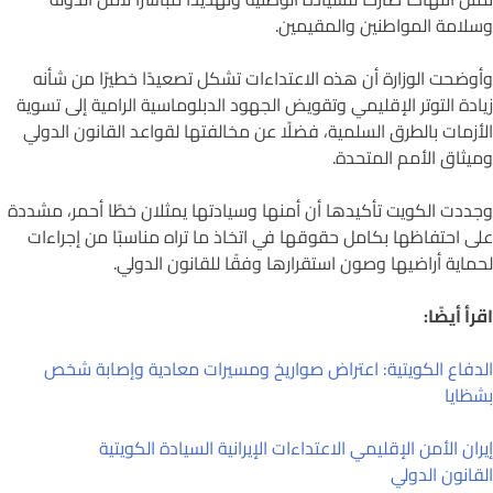
سلامة المواطنين والمقيمين.
أوضحت الوزارة أن هذه الاعتداءات تشكل تصعيدًا خطيرًا من شأنه
يادة التوتر الإقليمي وتقويض الجهود الدبلوماسية الرامية إلى تسوية
لأزمات بالطرق السلمية، فضلًا عن مخالفتها لقواعد القانون الدولي
ميثاق الأمم المتحدة.
جددت الكويت تأكيدها أن أمنها وسيادتها يمثلان خطًا أحمر، مشددة
لى احتفاظها بكامل حقوقها في اتخاذ ما تراه مناسبًا من إجراءات
حماية أراضيها وصون استقرارها وفقًا للقانون الدولي.
قرأ أيضًا:
لدفاع الكويتية: اعتراض صواريخ ومسيرات معادية وإصابة شخص
شظايا
يران
الأمن الإقليمي
الاعتداءات الإيرانية
السيادة الكويتية
لقانون الدولي