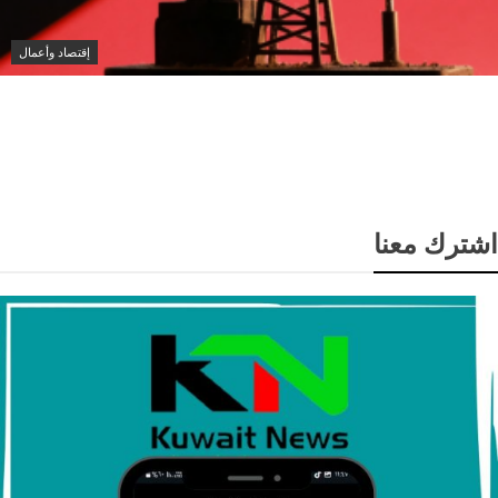
إقتصاد وأعمال
انخفاض سعر برميل النفط الكويتي إلى 74.33 دولار وسط
باين أسعار الخام العالمية
شترك معنا