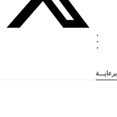
برعايـــة