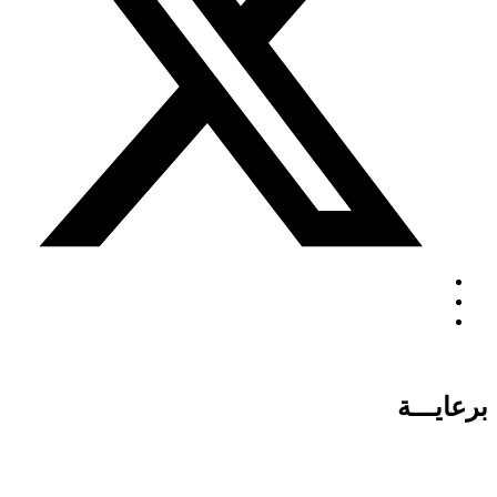
برعايـــة