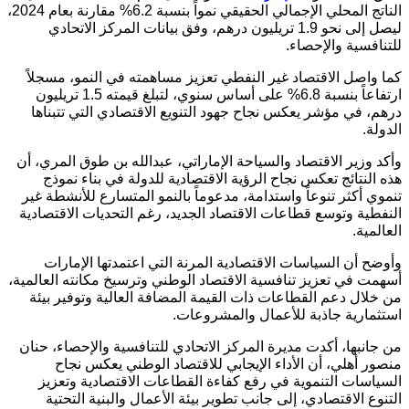
الناتج المحلي الإجمالي الحقيقي نمواً بنسبة 6.2% مقارنة بعام 2024،
ليصل إلى نحو 1.9 تريليون درهم، وفق بيانات المركز الاتحادي
للتنافسية والإحصاء.
كما واصل الاقتصاد غير النفطي تعزيز مساهمته في النمو، مسجلاً
ارتفاعاً بنسبة 6.8% على أساس سنوي، لتبلغ قيمته 1.5 تريليون
درهم، في مؤشر يعكس نجاح جهود التنويع الاقتصادي التي تتبناها
الدولة.
وأكد وزير الاقتصاد والسياحة الإماراتي، عبدالله بن طوق المري، أن
هذه النتائج تعكس نجاح الرؤية الاقتصادية للدولة في بناء نموذج
تنموي أكثر تنوعاً واستدامة، مدعوماً بالنمو المتسارع للأنشطة غير
النفطية وتوسع قطاعات الاقتصاد الجديد، رغم التحديات الاقتصادية
العالمية.
وأوضح أن السياسات الاقتصادية المرنة التي اعتمدتها الإمارات
أسهمت في تعزيز تنافسية الاقتصاد الوطني وترسيخ مكانته العالمية،
من خلال دعم القطاعات ذات القيمة المضافة العالية وتوفير بيئة
استثمارية جاذبة للأعمال والمشروعات.
من جانبها، أكدت مديرة المركز الاتحادي للتنافسية والإحصاء،
حنان
منصور أهلي
، أن الأداء الإيجابي للاقتصاد الوطني يعكس نجاح
السياسات التنموية في رفع كفاءة القطاعات الاقتصادية وتعزيز
التنوع الاقتصادي، إلى جانب تطوير بيئة الأعمال والبنية التحتية