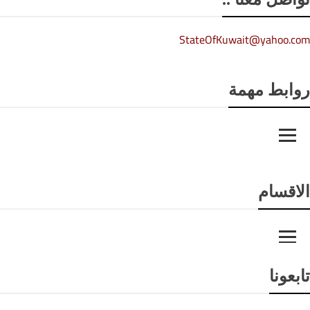
StateOfKuwait@yahoo.co
وابط مهمة
لاقسام
ابعونا