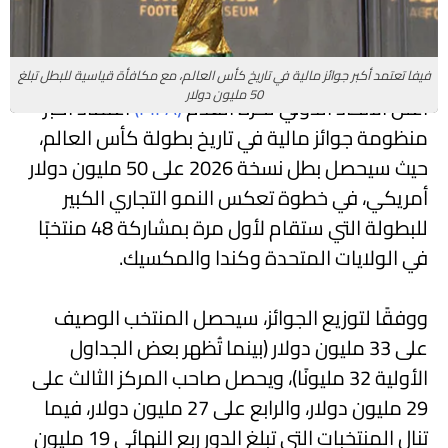
فيفا تعتمد أكبر جوائز مالية في تاريخ كأس العالم، مع مكافأة قياسية للبطل تبلغ
50 مليون دولار
أعلن الاتحاد الدولي لكرة القدم
(FIFA)
اعتماد أكبر
منظومة جوائز مالية في تاريخ بطولة كأس العالم،
حيث سيحصل بطل نسخة 2026 على 50 مليون دولار
أمريكي، في خطوة تعكس النمو التجاري الكبير
للبطولة التي ستقام لأول مرة بمشاركة 48 منتخبًا
في الولايات المتحدة وكندا والمكسيك.
ووفقًا لتوزيع الجوائز، سيحصل المنتخب الوصيف
على 33 مليون دولار (بينما تُظهر بعض الجداول
الأولية 32 مليونًا)، ويحصل صاحب المركز الثالث على
29 مليون دولار، والرابع على 27 مليون دولار، فيما
تنال المنتخبات التي تبلغ الدور ربع النهائي 19 مليون