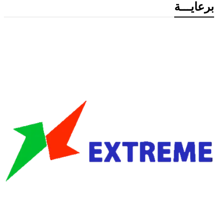
برعايـــة