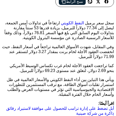
نسخ الرابط
ارتفع سعر برميل النفط الكويتي إلى 77.34 دولار
سجل سعر برميل
النفط الكويتي
ارتفاعاً في تداولات أمس الجمعة،
ليصل إلى 77.34 دولاراً للبرميل، بزيادة قدرها 53 سنتاً مقارنة
بتداولات اليوم السابق التي بلغ فيها السعر 76.81 دولاراً، وذلك وفقاً
للأسعار الرسمية الصادرة عن مؤسسة البترول الكويتية.
وفي المقابل، شهدت الأسواق العالمية تراجعاً في أسعار النفط، حيث
انخفضت العقود الآجلة لخام برنت بمقدار 3.27 دولار لتستقر عند
71.99 دولاراً للبرميل.
كما تراجعت العقود الآجلة لخام غرب تكساس الوسيط الأمريكي
بنحو 2.69 دولار، لتغلق عند مستوى 69.23 دولاراً للبرميل.
ويأتي هذا التباين بين أداء النفط الكويتي والأسعار العالمية في ظل
استمرار تقلبات أسواق الطاقة، مع ترقب المستثمرين للتطورات
الاقتصادية والجيوسياسية التي تؤثر في مستويات العرض والطلب
وأسعار الخام خلال الفترة المقبلة.
اقرأ أيضًا:
أبل تضغط على إدارة ترامب للحصول على موافقة لاستيراد رقائق
ذاكرة من شركة صينية