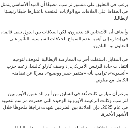
يرغب في التعليق على منشور ترامب، مضيفًا أن المبدأ الأساسي يتمثل
في الحفاظ على العلاقات مع الولايات المتحدة باعتبارها حليفًا رئيسيًا
لإيطاليا.
وأضاف أن الأشخاص قد يتغيرون، لكن العلاقات بين الدول تبقى قائمة،
في إشارة إلى أهمية عدم السماح للخلافات السياسية بالتأثير على
التعاون بين البلدين.
في المقابل، استغلت أحزاب المعارضة الإيطالية الموقف لتوجيه
انتقادات حادة للرئيس الأمريكي، إذ وصف كارلو كاليندا، زعيم حزب
«أتسيونه»، ترامب بأنه «متنمر حقير ووضيع»، معربًا عن تضامنه
الكامل مع ميلوني.
ورغم أن ميلوني كانت تُعد في السابق من أبرز الداعمين الأوروبيين
لترامب، وكانت الزعيمة الأوروبية الوحيدة التي حضرت مراسم تنصيبه
في عام 2025، فإن العلاقة بين الطرفين شهدت تراجعًا ملحوظًا خلال
الأشهر الأخيرة.
وتصاعدت الخلافات بعد انتقاد ميلوني لهجوم ترامب على البابا ليو