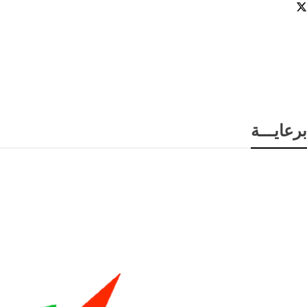
برعايـــة