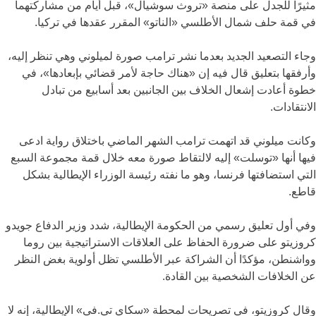
مثيرًا للجدل على منصة «تروث سوشيال»، قبل أيام من مشاركتهما
في قمة حلف شمال الأطلسي «الناتو» المقرر عقدها في تركيا.
وجاء التصعيد الجديد بعدما نشر ترامب صورة لميلوني وهي تنظر إليه،
وأرفقها بتعليق قال فيه إن «هناك حاجة لأمر قضائي بإبعادها»، في
خطوة أعادت إشعال الخلاف بين الجانبين بعد أسابيع من تبادل
الانتقادات.
وكانت ميلوني قد اتهمت ترامب الشهر الماضي باختلاق رواية ادعى
فيها أنها «توسلت» إليه لالتقاط صورة معه خلال قمة مجموعة السبع
التي استضافتها فرنسا، وهو ما نفته رئيسة الوزراء الإيطالية بشكل
قاطع.
وفي أول تعليق رسمي من الحكومة الإيطالية، شدد وزير الدفاع جويدو
كروزيتو على ضرورة الحفاظ على العلاقات الاستراتيجية بين روما
وواشنطن، مؤكدًا أن الشراكة عبر الأطلسي تظل أولوية بغض النظر
عن الخلافات الشخصية بين القادة.
وقال كروزيتو، في تصريحات لمحطة «سكاي تي.في» الإيطالية، إنه لا