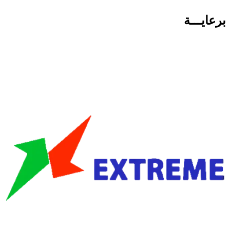
برعايـــة