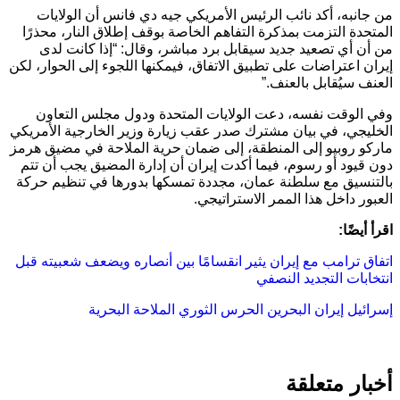
من جانبه، أكد نائب الرئيس الأمريكي جيه دي فانس أن الولايات
المتحدة التزمت بمذكرة التفاهم الخاصة بوقف إطلاق النار، محذرًا
من أن أي تصعيد جديد سيقابل برد مباشر، وقال: “إذا كانت لدى
إيران اعتراضات على تطبيق الاتفاق، فيمكنها اللجوء إلى الحوار، لكن
العنف سيُقابل بالعنف.”
وفي الوقت نفسه، دعت الولايات المتحدة ودول مجلس التعاون
الخليجي، في بيان مشترك صدر عقب زيارة وزير الخارجية الأمريكي
ماركو روبيو إلى المنطقة، إلى ضمان حرية الملاحة في مضيق هرمز
دون قيود أو رسوم، فيما أكدت إيران أن إدارة المضيق يجب أن تتم
بالتنسيق مع سلطنة عمان، مجددة تمسكها بدورها في تنظيم حركة
العبور داخل هذا الممر الاستراتيجي.
اقرأ أيضًا:
اتفاق ترامب مع إيران يثير انقسامًا بين أنصاره ويضعف شعبيته قبل
انتخابات التجديد النصفي
إسرائيل
إيران
البحرين
الحرس الثوري
الملاحة البحرية
أخبار متعلقة