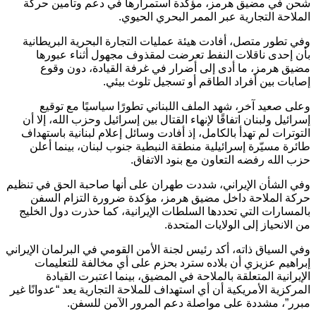
شحن في مضيق هرمز، مؤكدة استمرارها في دعم وتأمين حركة
الملاحة التجارية عبر الممر البحري الحيوي.
وفي تطور متصل، أفادت هيئة عمليات التجارة البحرية البريطانية
بأن إحدى ناقلات النفط تعرضت لمقذوف مجهول أثناء عبورها
مضيق هرمز، ما أدى إلى أضرار في غرفة القيادة، دون وقوع
إصابات بين أفراد الطاقم أو تسجيل تلوث بيئي.
وعلى صعيد آخر، شهد الملف اللبناني تطورًا سياسيًا مع توقيع
إسرائيل ولبنان اتفاقًا لإنهاء القتال بين إسرائيل وحزب الله، إلا أن
التوترات لم تهدأ بالكامل، إذ أفادت وسائل إعلام لبنانية باستهداف
طائرة مسيّرة إسرائيلية منطقة النبطية جنوب لبنان، بينما أعلن
حزب الله رفضه التعاون مع بنود الاتفاق.
وفي الشأن الإيراني، شددت طهران على أنها صاحبة الحق في تنظيم
حركة الملاحة داخل مضيق هرمز، مؤكدة ضرورة التزام السفن
بالمسارات التي تحددها السلطات الإيرانية، كما حذرت دول الخليج
من الانحياز إلى الولايات المتحدة.
وفي السياق ذاته، أكد رئيس لجنة الأمن القومي في البرلمان الإيراني
إبراهيم عزيزي أن بلاده سترد بحزم على أي مخالفة للتعليمات
الإيرانية المتعلقة بالملاحة في المضيق، بينما اعتبرت القيادة
المركزية الأمريكية أن أي استهداف للملاحة التجارية يعد “عدوانًا غير
مبرر”، مشددة على مواصلة دعم المرور الآمن للسفن.