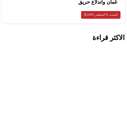
عُمان واندلاع حريق
السبت، 8 أغسطس 2026 🗓️
الاكثر قراءة
اخبار عالمية
تركيا تدعو روسيا وأوكرانيا لوقف مؤقت
للهجمات في البحر الأسود
أخبار مصر
مصر والعراق تؤكدان أهمية خفض التصعيد
ودعم الحوار لإنهاء أزمات المنطقة
اخبار عالمية
بلغاريا تستدعي سفيرة أوكرانيا للتحقيق في
انفجار مسيرة قرب حدودها مع رومانيا
وبجوار خط أنابيب غاز استراتيجي