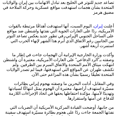
تصاعد جديد للتوتر في الخليج بعد تبادل الاتهامات بين إيران والولايات
المتحدة بشأن هجمات استهدفت مواقع عسكرية وحركة الملاحة في
مضيق هرمز
أعلنت
إيران
، اليوم السبت، أنها استهدفت أهدافًا مرتبطة بالقوات
الأمريكية، ردًا على الغارات الجوية التي نفذتها واشنطن ضد مواقع
على الساحل الجنوبي الإيراني، في تطور جديد يعكس تصاعد التوتر
بين الجانبين رغم الاتفاق الذي أُبرم هذا الشهر لإنهاء الحرب التي
استمرت أربعة أشهر.
وأكدت وزارة الخارجية الإيرانية أن الهجمات جاءت في إطار ما
وصفته بـ”الرد الدفاعي” على الغارات الأمريكية، معتبرة أن واشنطن
انتهكت ميثاق الأمم المتحدة والاتفاق المبرم بين الطرفين. ولم
تكشف طهران عن المواقع التي استهدفتها، فيما لم تصدر الولايات
المتحدة تعليقًا رسميًا بشأن هذه المزاعم حتى الآن.
وفي المقابل، أدانت البحرين ما وصفته بهجوم إيراني بطائرات
مسيّرة استهدف أراضيها، معتبرة أن الهجوم يمثل انتهاكًا لسيادتها
وتهديدًا لأمنها، مؤكدة احتفاظها بحقها في اتخاذ الإجراءات اللازمة
للدفاع عن أمنها واستقرارها.
من جانبها، أوضحت القيادة المركزية الأمريكية أن الضربات التي
نفذتها الجمعة جاءت ردًا على هجوم بطائرة مسيّرة استهدف سفينة