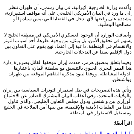
وأكدت وزارة الخارجية الإيرانية، في بيان رسمي، أن طهران تنظر
إلى ما ورد في البيان الأمريكي الخليجي على أنه مواقف استفزازية،
مشددة على رفضها لأي تدخل في القضايا التي تمس سيادتها أو
مصالحها الوطنية.
وأضافت الوزارة أن الوجود العسكري الأمريكي في منطقة الخليج لا
يسهم في تحقيق الأمن، بل يمثل، من وجهة نظرها، أحد أسباب التوتر
والانقسام في المنطقة، داعية إلى اعتماد نهج يقوم على التعاون بين
دول الإقليم بعيداً عن التدخلات الخارجية.
وفيما يتعلق بمضيق هرمز، جددت إيران موقفها القائل بضرورة إدارة
هذا الممر البحري الحيوي بالتنسيق مع سلطنة عُمان، باعتبارها
الدولة المشاطئة، ووفقاً لبنود مذكرة التفاهم الموقعة بين طهران
وواشنطن.
وتأتي هذه التصريحات في ظل استمرار التوترات السياسية بين إيران
والولايات المتحدة، وفي أعقاب البيان المشترك الصادر عن الاجتماع
الوزاري بين واشنطن ودول مجلس التعاون الخليجي، والذي تناول
عدداً من الملفات الأمنية والإقليمية، من بينها أمن الملاحة في الخليج
ومستقبل الاستقرار في المنطقة.
اقرأ أيضًا:
ألمانيا.. السجن المؤبد لطبيب سعودي أدين بتنفيذ هجوم سوق