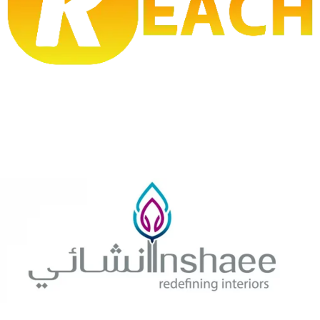
اتهمت إيران الولايات المتحدة بانتهاك اتفاق وقف إطلاق النار، بعد تنفيذ
هجمات استهدفت سفينتين في مضيق هرمز إلى جانب مناطق مدنية
جنوب البلاد، وفق ما أعلنته القيادة العسكرية المشتركة العليا الإيرانية
فجر الجمعة. وقال متحدث باسم مقر خاتم الأنبياء، في بيان نقلته
وسائل الإعلام الرسمية الإيرانية، إن القوات الأمريكية استهدفت ناقلة