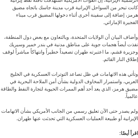
الرسمية الإيرانية، إن القوات الأمريكية استهدفت ناقلة نفط إيرانية
كانت تبحر من السواحل الإيرانية قرب مدينة جاسك باتجاه مضيق
هرمز، إضافة إلى سفينة أخرى أثناء دخولها المضيق قرب ميناء
الفجيرة الإماراتي.
وأضاف البيان أن الولايات المتحدة، وبالتعاون مع بعض دول المنطقة،
نفذت أيضاً هجمات جوية على مناطق مدنية في بندر خمير وسيريك
وجزيرة قشم، ما اعتبرته طهران تصعيداً خطيراً وانتهاكاً مباشراً لوقف
إطلاق النار القائم.
وتأتي هذه الاتهامات في ظل تصاعد التوترات العسكرية في الخليج
العربي، واستمرار المخاوف الدولية بشأن أمن الملاحة البحرية في
مضيق هرمز، الذي يعد أحد أهم الممرات الحيوية لتجارة النفط والطاقة
عالمياً.
ولم يصدر حتى الآن تعليق رسمي من الجانب الأمريكي بشأن الاتهامات
الإيرانية أو طبيعة العمليات العسكرية التي تحدثت عنها طهران.
اقرأ أيضًا: