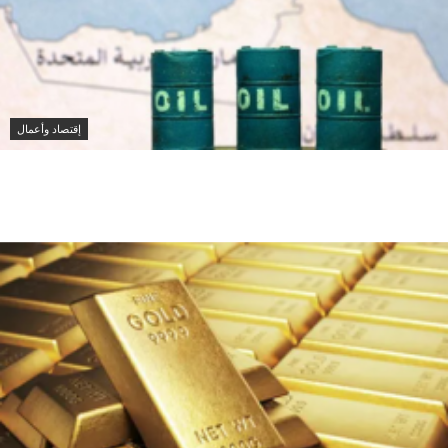
إقتصاد وأعمال
صادرات النفط الخليجية تستقر في يوليو رغم التوترات
وتباطؤ الشحن عبر هرمز وباب المندب