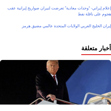
إعلام إيراني- “وحدات معادية” تعرضت لنيران صواريخ إيرانية عقب
هجوم على ناقلة نفط
إيران
الخليج العربي
الولايات المتحدة
عالمي
مضيق هرمز
أخبار متعلقة