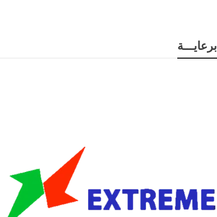
برعايـــة