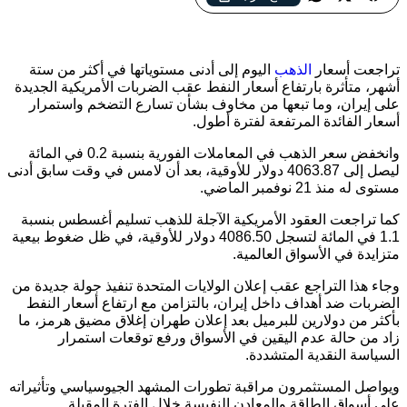
الذهب يتراجع إلى أدنى مستوياته في أكثر من ستة أشهر مع ضغوط
ارتفاع النفط وتوترات الشرق الأوسط
تراجعت أسعار
الذهب
اليوم إلى أدنى مستوياتها في أكثر من ستة
أشهر، متأثرة بارتفاع أسعار النفط عقب الضربات الأمريكية الجديدة
على إيران، وما تبعها من مخاوف بشأن تسارع التضخم واستمرار
أسعار الفائدة المرتفعة لفترة أطول.
وانخفض سعر الذهب في المعاملات الفورية بنسبة 0.2 في المائة
ليصل إلى 4063.87 دولار للأوقية، بعد أن لامس في وقت سابق أدنى
مستوى له منذ 21 نوفمبر الماضي.
كما تراجعت العقود الأمريكية الآجلة للذهب تسليم أغسطس بنسبة
1.1 في المائة لتسجل 4086.50 دولار للأوقية، في ظل ضغوط بيعية
متزايدة في الأسواق العالمية.
وجاء هذا التراجع عقب إعلان الولايات المتحدة تنفيذ جولة جديدة من
الضربات ضد أهداف داخل إيران، بالتزامن مع ارتفاع أسعار النفط
بأكثر من دولارين للبرميل بعد إعلان طهران إغلاق مضيق هرمز، ما
زاد من حالة عدم اليقين في الأسواق ورفع توقعات استمرار
السياسة النقدية المتشددة.
ويواصل المستثمرون مراقبة تطورات المشهد الجيوسياسي وتأثيراته
على أسواق الطاقة والمعادن النفيسة خلال الفترة المقبلة.