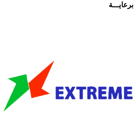
برعايـــة